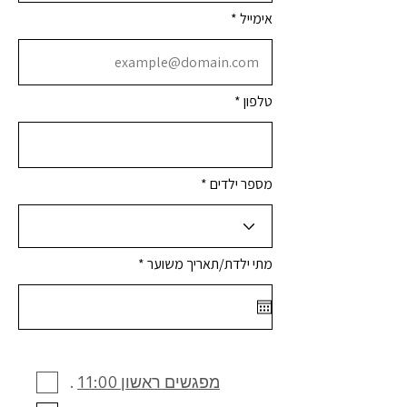
אימייל
טלפון
מספר ילדים
r
מתי ילדת/תאריך משוער
*
e
q
u
i
r
e
d
מפגשים ראשון 11:00
.