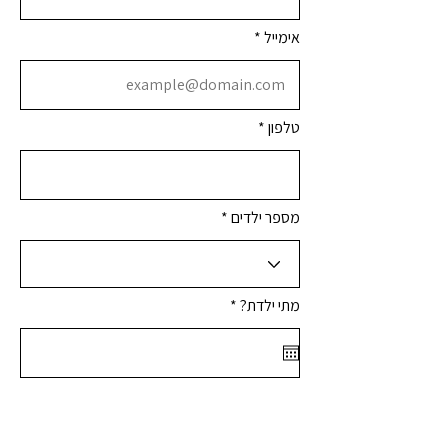
אימייל
טלפון
מספר ילדים
r
מתי ילדת?
*
e
q
u
i
r
e
d